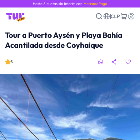
Hasta 6 cuotas sin interés con
MercadoPago
CLP
Tour a Puerto Aysén y Playa Bahía
Acantilada desde Coyhaique
5