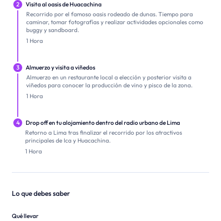
2
Visita al oasis de Huacachina
Recorrido por el famoso oasis rodeado de dunas. Tiempo para
caminar, tomar fotografías y realizar actividades opcionales como
buggy y sandboard.
1 Hora
3
Almuerzo y visita a viñedos
Almuerzo en un restaurante local a elección y posterior visita a
viñedos para conocer la producción de vino y pisco de la zona.
1 Hora
4
Drop off en tu alojamiento dentro del radio urbano de Lima
Retorno a Lima tras finalizar el recorrido por los atractivos
principales de Ica y Huacachina.
1 Hora
Lo que debes saber
Qué llevar