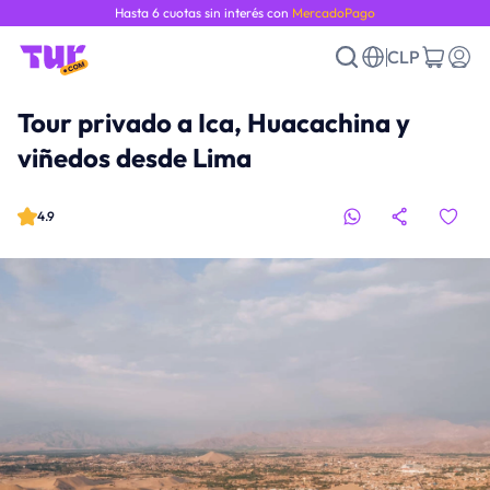
Hasta 6 cuotas sin interés con
MercadoPago
CLP
Tour privado a Ica, Huacachina y
viñedos desde Lima
4.9