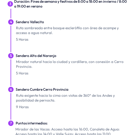
Duración: Fines de semana y festivos de 8:00 a 18:00 en invierno / 8:00
3
a 19:00 en verano
4
Sendero Vallecito
Ruta sombreada entre bosque esclerófilo con área de acampe y
acceso a agua natural.
5 Horas
5
Sendero Alto del Naranjo
Mirador natural hacia la ciudad y cordillera, con conexión a Cerro
Provincia.
5 Horas
6
Sendero Cumbre Cerro Provincia
Ruta exigente hacia la cima con vistas de 360° de los Andes y
posibilidad de pernocta.
9 Horas
7
Puntos intermedios:
Mirador de las Vacas: Acceso hasta las 16:00, Canaleta de Agua:
Acceso hasta las 14:00 y Valle Suizo: Acceso hasta las 11:00