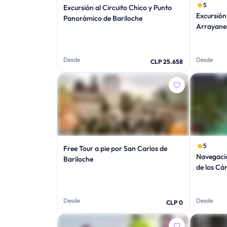
5
Excursión al Circuito Chico y Punto
Excursión 
Panorámico de Bariloche
Arrayane
Desde
Desde
CLP 25.658
5
Free Tour a pie por San Carlos de
Navegació
Bariloche
de los Cá
Desde
Desde
CLP 0