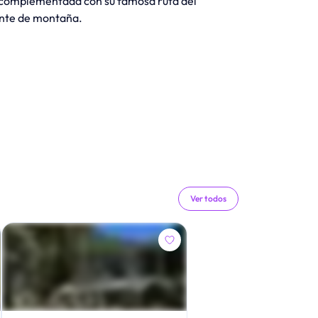
a, complementada con su famosa ruta del
ente de montaña.
Ver todos