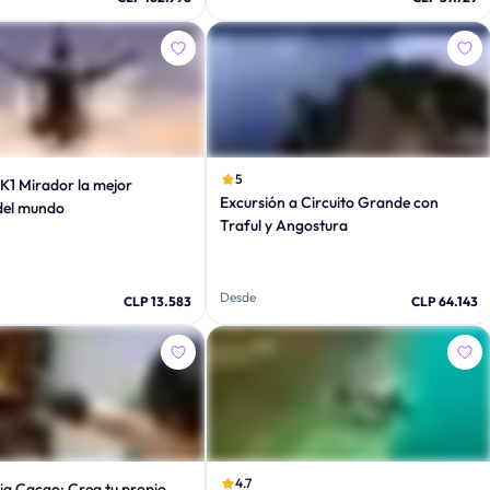
5
K1 Mirador la mejor
Excursión a Circuito Grande con
el mundo
Traful y Angostura
Desde
CLP 13.583
CLP 64.143
4.7
ia Cacao: Crea tu propio