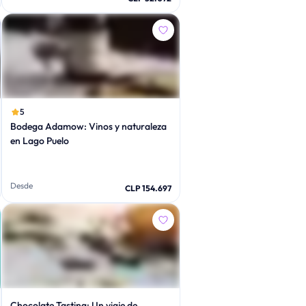
5
Bodega Adamow: Vinos y naturaleza
en Lago Puelo
Desde
CLP 154.697
Chocolate Tasting: Un viaje de