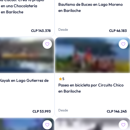
Bautismo de Buceo en Lago Moreno
 en una Chocolatería
en Bariloche
 en Bariloche
Desde
CLP 143.378
CLP 46.183
5
Kayak en Lago Gutierrez de
Paseo en bicicleta por Circuito Chico
en Bariloche
Desde
CLP 53.993
CLP 146.245