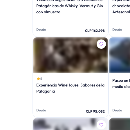
Patagónicas de Whisky, Vermut y Gin
chocolate
con almuerzo
Artesanal
Desde
Desde
CLP 162.998
5
Paseo en 
Experiencia WineHouse: Sabores de la
medio día
Patagonia
Desde
Desde
CLP 95.082