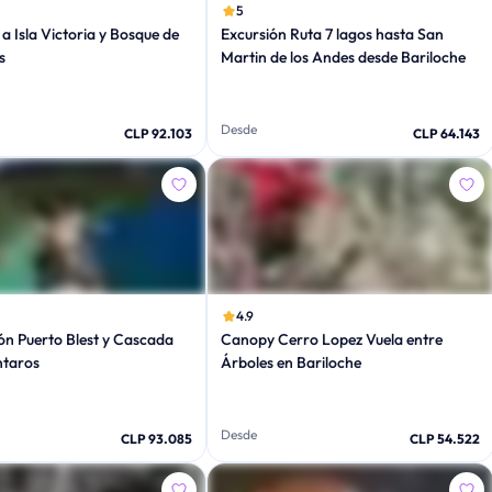
5
a Isla Victoria y Bosque de
Excursión Ruta 7 lagos hasta San
s
Martin de los Andes desde Bariloche
Desde
CLP 92.103
CLP 64.143
4.9
n Puerto Blest y Cascada
Canopy Cerro Lopez Vuela entre
ntaros
Árboles en Bariloche
Desde
CLP 93.085
CLP 54.522