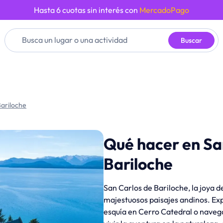
Hasta 6 cuotas sin interés con
MercadoPago
Buscar
Bariloche
Qué hacer en Sa
Bariloche
San Carlos de Bariloche, la joya d
majestuosos paisajes andinos. Exp
esquía en Cerro Catedral o navega 