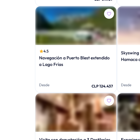
4.5
Skyswing 
Navegación a Puerto Blest extendido
Hamaca d
a Lago Frías
Desde
Desde
CLP 124.437
Visita con degustación a 3 Destilerías
Experienc