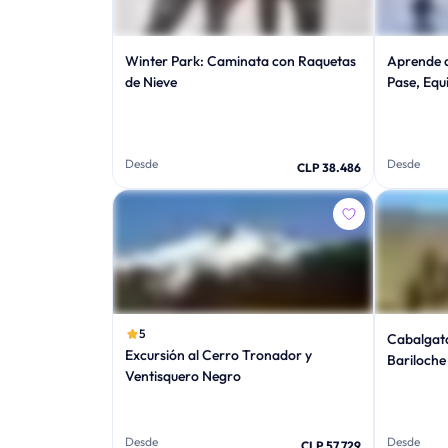
Winter Park: Caminata con Raquetas
Aprende a
de Nieve
Pase, Equi
Desde
Desde
CLP 38.486
5
Cabalgata
Excursión al Cerro Tronador y
Bariloche
Ventisquero Negro
Desde
Desde
CLP 57.729