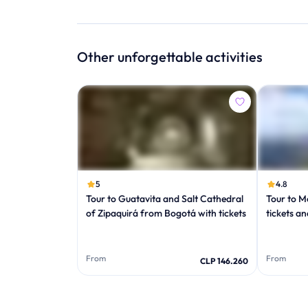
Other unforgettable activities
5
4.8
Tour to Guatavita and Salt Cathedral
Tour to M
of Zipaquirá from Bogotá with tickets
tickets a
From
From
CLP 146.260