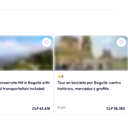
5
onserrate Hill in Bogotá with
Tour en bicicleta por Bogotá: centro
nd transportation included
histórico, mercados y grafitis
From
CLP 63.618
CLP 38.383