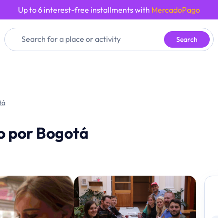
Up to 6 interest-free installments with
MercadoPago
Search
tá
o por Bogotá